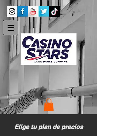
Elige tu plan de precios